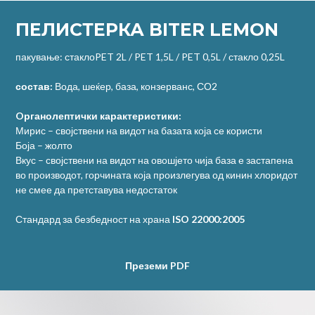
ПЕЛИСТЕРКА BITER LEMON
пакување:
стаклоPET 2L / PET 1,5L / PET 0,5L / стакло 0,25L
состав:
Вода, шеќер, база, конзерванс, СО2
Oрганолептички карактеристики:
Мирис – својствени на видот на базата која се користи
Боја – жолто
Вкус – својствени на видот на овошјето чија база е застапена
во производот, горчината која произлегува од кинин хлоридот
не смее да претставува недостаток
Стандард за безбедност на храна
ISO 22000:2005
Преземи PDF