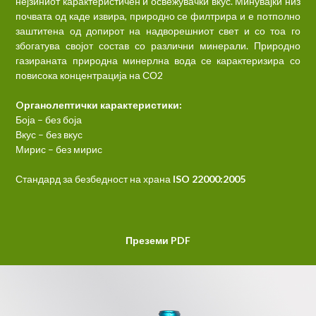
нејзиниот карактеристичен и освежувачки вкус. Минувајќи низ
почвата од каде извира, природно се филтрира и е потполно
заштитена од допирот на надворешниот свет и со тоа го
збогатува својот состав со различни минерали. Природно
газираната природна минерлна вода се карактеризира со
повисока концентрација на СО2
Oрганолептички карактеристики:
Боја – без боја
Вкус – без вкус
Мирис – без мирис
Стандард за безбедност на храна
ISO 22000:2005
Преземи PDF