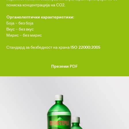
пониска концентрација на СО2.
Oрганолептички карактеристики:
Боја – без боја
Вкус – без вкус
Мирис – без мирис
Стандард за безбедност на храна
ISO 22000:2005
Преземи PDF