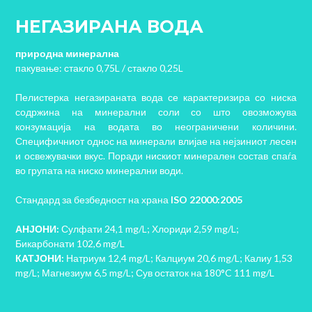
НЕГАЗИРАНА ВОДА
природна минерална
пакување: стакло 0,75L / стакло 0,25L
Пелистерка негазираната вода се карактеризира со ниска
содржина на минерални соли со што овозможува
конзумација на водата во неограничени количини.
Специфичниот однос на минерали влијае на нејзиниот лесен
и освежувачки вкус. Поради нискиот минерален состав спаѓа
во групата на ниско минерални води.
Стандард за безбедност на храна
ISO 22000:2005
АНЈОНИ:
Сулфати 24,1 mg/L; Хлориди 2,59 mg/L;
Бикарбонати 102,6 mg/L
КАТЈОНИ:
Натриум 12,4 mg/L; Калциум 20,6 mg/L; Калиу 1,53
mg/L; Магнезиум 6,5 mg/L; Сув остаток на 180°C 111 mg/L