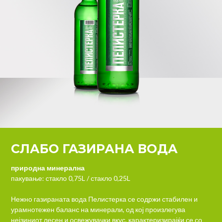
СЛАБО ГАЗИРАНА ВОДA
природна минерална
пакување:
стакло 0,75L / стакло 0,25L
Нежно газираната вода Пелистерка се содржи стабилен и
урамнотежен баланс на минерали, од кој произлегува
нејзиниот лесен и освежувачки вкус, карактеризирајќи се со