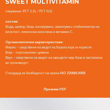
SWEET MULTIVITAMIN
пакување: PET 1,5L / PET 0,5L
состав:
Вода, шеќер, база, конзерванс, заматувач, стабилизатор на
киселост, лимонска киселина и витамин C.
Oрганолептички карактеристики:
Мирис – својствени на видот на базата која се користи
Боја – портокалово-црвена
Вкус – својствени на видот на овошјето чија база е застапена
во производот
Стандард за безбедност на храна
ISO 22000:2005
Преземи PDF