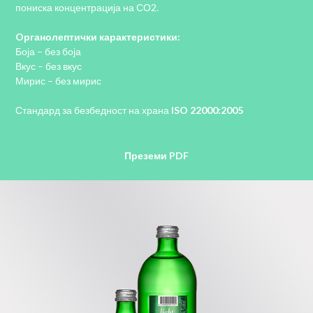
пониска концентрација на СО2.
Oрганолептички карактеристики:
Боја – без боја
Вкус – без вкус
Мирис – без мирис
Стандард за безбедност на храна
ISO 22000:2005
Преземи PDF