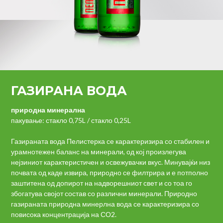
ГАЗИРАНА ВОДА
природна минерална
пакување: стакло 0,75L / стакло 0,25L
Газираната вода Пелистерка се карактеризира со стабилен и
урамнотежен баланс на минерали, од кој произлегува
нејзиниот карактеристичен и освежувачки вкус. Минувајќи низ
почвата од каде извира, природно се филтрира и е потполно
заштитена од допирот на надворешниот свет и со тоа го
збогатува својот состав со различни минерали. Природно
газираната природна минерлна вода се карактеризира со
повисока концентрација на СО2.