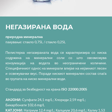
НЕГАЗИРАНА ВОДА
природна минерална
пакување: стакло 0,75L / стакло 0,25L
Пелистерка негазираната вода се карактеризира со ниска
содржина на минерални соли со што овозможува
конзумација на водата во неограничени количини.
Специфичниот однос на минерали влијае на нејзиниот лесен
и освежувачки вкус. Поради нискиот минерален состав спаѓа
во групата на ниско минерални води.
Стандард за безбедност на храна
ISO 22000:2005
АНЈОНИ:
Сулфати 24,1 mg/L; Хлориди 2,59 mg/L;
Бикарбонати 102,6 mg/L
КАТЈОНИ:
Натриум 12,4 mg/L; Калциум 20,6 mg/L; Калиу 1,53