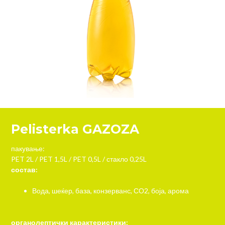
Pelisterka GAZOZA
пакување:
PET 2L / PET 1,5L / PET 0,5L / стакло 0,25L
состав:
Вода, шеќер, база, конзерванс, СО2, боја, арома
органолептички карактеристики: