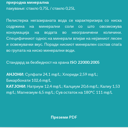
природна минерална
пакување: стакло 0,75L / стакло 0,25L
Пелистерка негазираната вода се карактеризира со ниска
содржина на минерални соли со што овозможува
конзумација на водата во неограничени количини.
Специфичниот однос на минерали влијае на нејзиниот лесен
и освежувачки вкус. Поради нискиот минерален состав спаѓа
во групата на ниско минерални води.
Стандард за безбедност на храна
ISO 22000:2005
АНЈОНИ:
Сулфати 24,1 mg/L; Хлориди 2,59 mg/L;
Бикарбонати 102,6 mg/L
КАТЈОНИ:
Натриум 12,4 mg/L; Калциум 20,6 mg/L; Калиу 1,53
mg/L; Магнезиум 6,5 mg/L; Сув остаток на 180°C 111 mg/L
Преземи PDF