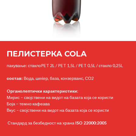
ПЕЛИСТЕРКА COLA
пакување:
стаклоPET 2L / PET 1,5L / PET 0,5L / стакло 0,25L
состав:
Вода, шеќер, база, конзерванс, СО2
Oрганолептички карактеристики:
Мирис – својствени на видот на базата која се користи
Боја – темно кафеава
Вкус – својствени на видот на базата која се користи
Стандард за безбедност на храна
ISO 22000:2005