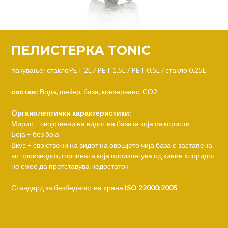
ПЕЛИСТЕРКА TONIC
пакување:
стаклоPET 2L / PET 1,5L / PET 0,5L / стакло 0,25L
состав:
Вода, шеќер, база, конзерванс, СО2
Oрганолептички карактеристики:
Мирис – својствени на видот на базата која се користи
Боја – без боја
Вкус – својствени на видот на овошјето чија база е застапена
во производот, горчината која произлегува од кинин хлоридот
не смее да претставува недостаток
Стандард за безбедност на храна
ISO 22000:2005