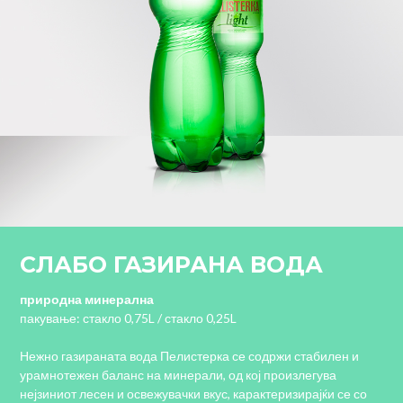
СЛАБО ГАЗИРАНА ВОДА
природна минерална
пакување:
стакло 0,75L / стакло 0,25L
Нежно газираната вода Пелистерка се содржи стабилен и
урамнотежен баланс на минерали, од кој произлегува
нејзиниот лесен и освежувачки вкус, карактеризирајќи се со