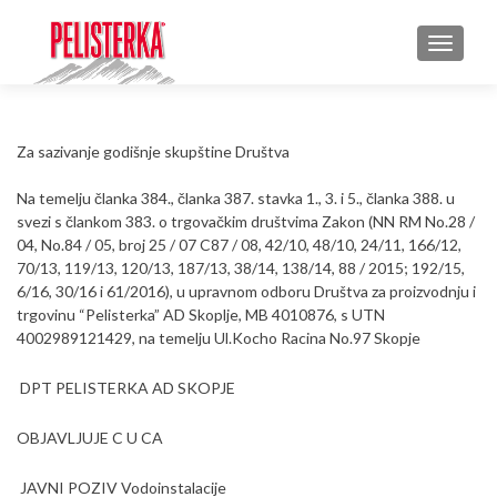
TOGGLE
Za sazivanje godišnje skupštine Društva
Na temelju članka 384., članka 387. stavka 1., 3. i 5., članka 388. u
svezi s člankom 383. o trgovačkim društvima Zakon (NN RM No.28 /
04, No.84 / 05, broj 25 / 07 C87 / 08, 42/10, 48/10, 24/11, 166/12,
70/13, 119/13, 120/13, 187/13, 38/14, 138/14, 88 / 2015; 192/15,
6/16, 30/16 i 61/2016), u upravnom odboru Društva za proizvodnju i
trgovinu “Pelisterka” AD Skoplje, MB 4010876, s UTN
4002989121429, na temelju Ul.Kocho Racina No.97 Skopje
DPT PELISTERKA AD SKOPJE
OBJAVLJUJE C U CA
JAVNI POZIV Vodoinstalacije