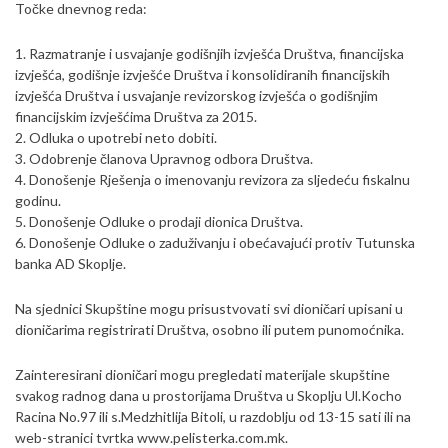
Točke dnevnog reda:
1. Razmatranje i usvajanje godišnjih izvješća Društva, financijska
izvješća, godišnje izvješće Društva i konsolidiranih financijskih
izvješća Društva i usvajanje revizorskog izvješća o godišnjim
financijskim izvješćima Društva za 2015.
2. Odluka o upotrebi neto dobiti.
3. Odobrenje članova Upravnog odbora Društva.
4. Donošenje Rješenja o imenovanju revizora za sljedeću fiskalnu
godinu.
5. Donošenje Odluke o prodaji dionica Društva.
6. Donošenje Odluke o zaduživanju i obećavajući protiv Tutunska
banka AD Skoplje.
Na sjednici Skupštine mogu prisustvovati svi dioničari upisani u
dioničarima registrirati Društva, osobno ili putem punomoćnika.
Zainteresirani dioničari mogu pregledati materijale skupštine
svakog radnog dana u prostorijama Društva u Skoplju Ul.Kocho
Racina No.97 ili s.Medzhitlija Bitoli, u razdoblju od 13-15 sati ili na
web-stranici tvrtka www.pelisterka.com.mk.